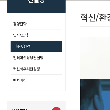
혁신/환
경영전략
인사/조직
혁신/환경
일터혁신상생컨설팅
혁신바우처컨설팅
벤치마킹