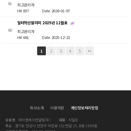
61
최고관리자
Hit 857
Date 2026-01-07
일터혁신알리미 2025년 12월호
60
최고관리자
Hit 661
Date 2025-12-22
2
3
4
5
1
회사소개
이용약관
개인정보처리방침
상호명
아이엔제이컨설팅(주)
대표
지일조
주소
경기도 안양시 만안구 덕천로 152번길 25, B동 1909호